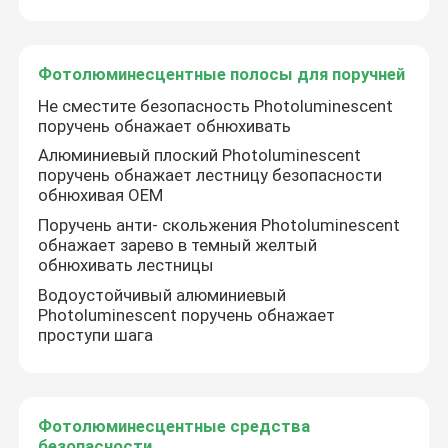
Photoluminescent знаки огня
Фотолюминесцентные полосы для поручней
Не сместите безопасность Photoluminescent
Фотолюминесцентное покрытие лестницы
поручень обнажает обнюхивать
Алюминиевый плоский Photoluminescent
поручень обнажает лестницу безопасности
Фотолюминесцентная маркировка путей выхода
обнюхивая OEM
Поручень анти- скольжения Photoluminescent
Светящие маркировки пути выхода
обнажает зарево в темный желтый
обнюхивать лестницы
Водоустойчивый алюминиевый
Photoluminescent прокладка
Photoluminescent поручень обнажает
проступи шага
Фотолюминесцентные полосы для поручней
Фотолюминесцентные средства
Фотолюминесцентные средства безопасности
безопасности