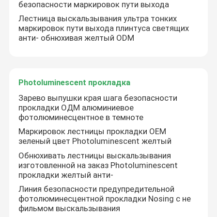
безопасности маркировок пути выхода
Лестница выскальзывания ультра тонких
О Компании
маркировок пути выхода плинтуса светящих
анти- обнюхивая желтый ODM
Наша фабрика
Photoluminescent прокладка
контроль качества
Зарево выпушки края шага безопасности
прокладки ОДМ алюминиевое
фотолюминесцентное в темноте
контактные данные
Маркировок лестницы прокладки OEM
зеленый цвет Photoluminescent желтый
Отправить запрос
Обнюхивать лестницы выскальзывания
изготовленной на заказ Photoluminescent
прокладки желтый анти-
Фотолюминесцентные вывески
Линия безопасности предупредительной
фотолюминесцентной прокладки Nosing с не
фильмом выскальзывания
Photoluminescent знак выхода безопасности