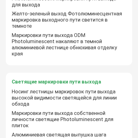
для выхода
Желто-зеленый выход Фотолюминесцентная
маркировка выходного пути светится в
темноте
Маркировки пути выхода ODM
Photoluminescent накаляют в темной
алюминиевой лестнице обнюхивая отделку
края
Светящие маркировки пути выхода
Носинг лестницы маркировок пути выхода
Главная страница
высокой видимости светящейся для линии
обхода
Маркировки пути выхода собственной
Продукция
личности светящие Photoluminescent для
плиток
Алюминиевая светящая выпушка шага
Ролики