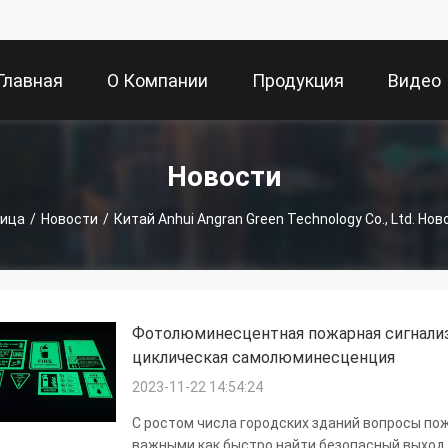
Главная
О Компании
Продукция
Видео
траница
Новости
ница
/
Новости
/
Китай Anhui Angran Green Technology Co., Ltd. Но
Фотолюминесцентная пожарная сигнализа
циклическая самолюминесценция
2023-11-22 14:54:24
С ростом числа городских зданий вопросы по
важными.как быстро найти безопасный выход