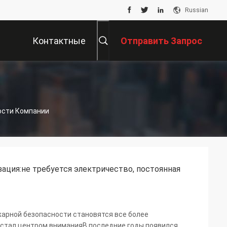
Russian
Контактные
Отправить Запрос
Данные
вости Компании
ция:не требуется электричество, постоянная
жарной безопасности становятся все более
 стал центром вниманияВ последние годы появился