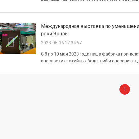
новый тип средств противопожарной безопа
противопожарной безопасности.который извес
Международная выставка по уменьшению
реки Янцзы
2023-05-16 17:34:57
С 8 по 10 мая 2023 года наша фабрика приня
опасности стихийных бедствий и спасению в д
представлены наши самосветящиеся маркиров
клиенты заинтересовались ...
1