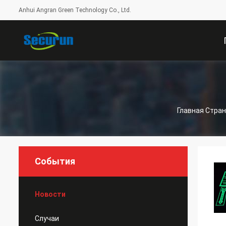
Anhui Angran Green Technology Co., Ltd.
С
Главная Стра
События
Новости
Случаи