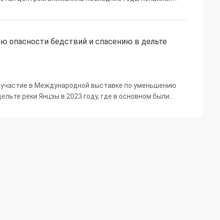
сности под названием фотолюминесцентные знаки
...
 опасности бедствий и спасению в дельте
ла участие в Международной выставке по уменьшению
ельте реки Янцзы в 2023 году, где в основном были
ки и знаки безопасности. Во время выставки многие