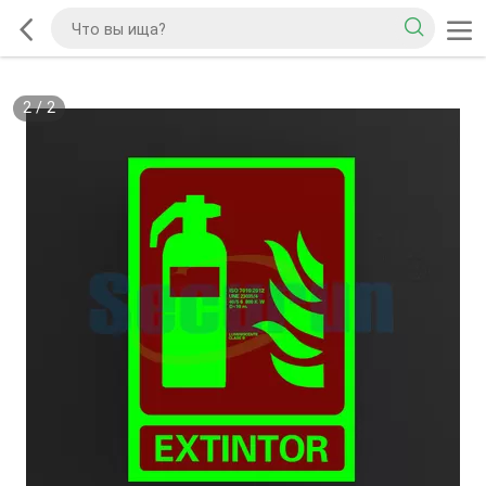
2
/
2