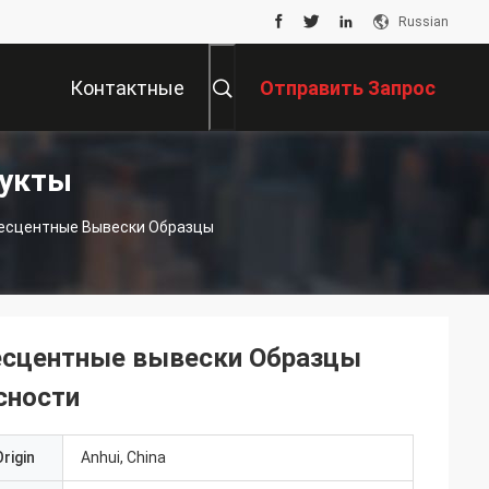
Russian
Контактные
Отправить Запрос
укты
Данные
несцентные Вывески Образцы
есцентные вывески Образцы
сности
rigin
Anhui, China