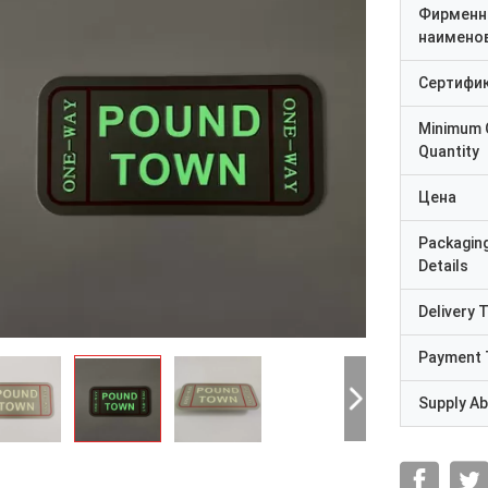
Фирменн
наимено
Сертифи
Minimum 
Quantity
Цена
Packagin
Details
Delivery 
Payment 
Supply Abi