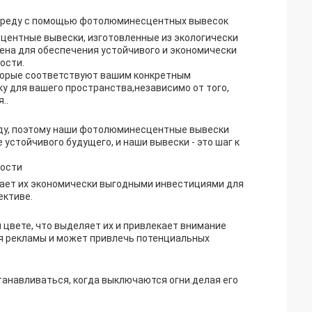
 среду с помощью фотолюминесцентных вывесок
ентные вывески, изготовленные из экологически
ена для обеспечения устойчивого и экономически
ости.
торые соответствуют вашим конкретным
ку для вашего пространства,независимо от того,
..
ду, поэтому наши фотолюминесцентные вывески
устойчивого будущего, и наши вывески - это шаг к
ности
лает их экономически выгодными инвестициями для
ективе.
цвете, что выделяет их и привлекает внимание
я рекламы и может привлечь потенциальных
навливаться, когда выключаются огни.делая его