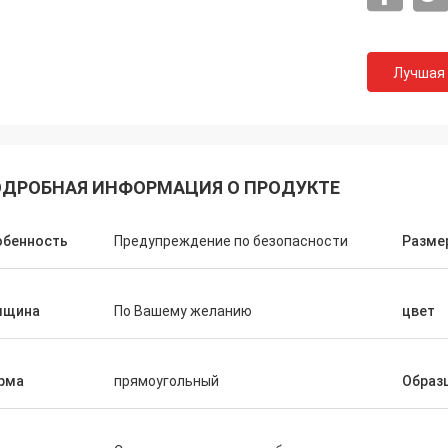
Лучшая
ДРОБНАЯ ИНФОРМАЦИЯ О ПРОДУКТЕ
Чейз Макчини
Дев Ш
но - продукт именно то, что мне
превосходный продукт 
обенность
Предупреждение по безопасности
Разме
нужно работать с!
лщина
По Вашему желанию
цвет
рма
прямоугольный
Образ