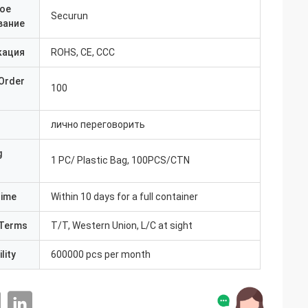
ое
Securun
вание
кация
ROHS, CE, CCC
Order
100
лично переговорить
g
1 PC/ Plastic Bag, 100PCS/CTN
Time
Within 10 days for a full container
Terms
T/T, Western Union, L/C at sight
lity
600000 pcs per month