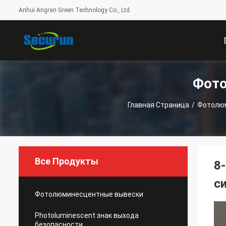
Anhui Angran Green Technology Co., Ltd.
Фот
С
Главная Страница
/
Фотолю
Все Продукты
8
с
Фотолюминесцентные вывески
Photoluminescent знак выхода
безопасности