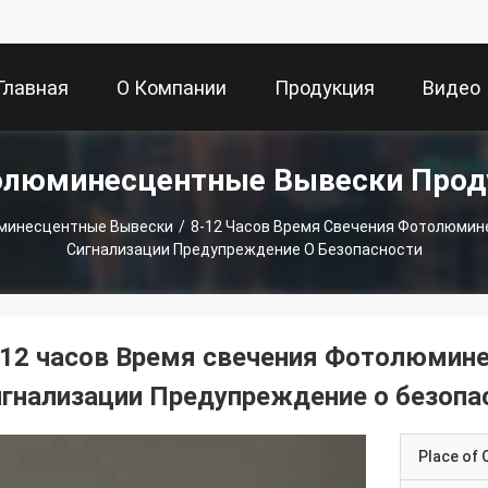
Главная
О Компании
Продукция
Видео
олюминесцентные Вывески Прод
траница
минесцентные Вывески
/
8-12 Часов Время Свечения Фотолюми
Сигнализации Предупреждение О Безопасности
-12 часов Время свечения Фотолюмин
игнализации Предупреждение о безопа
Place of O