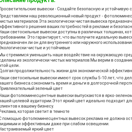
Описание продукта:
Просветительские вывески - Создайте безопасную и устойчивую
Представляем наш революционный новый продукт - фотолюминесц
чистых материалов.Эта экологически чистая вывеска предназнач
эффективного решения ваших потребностей в рекламе и безопасн
Наши светосильные вывески доступны в различных толщинах, ко
требованиям. Это гарантирует, что вы получите идеальную вывес
предназначен ли он для внутреннего или наружного использования
Экологически чистые и устойчивые
Мы стремимся уменьшить наше воздействие на окружающую сре
сделаны из экологически чистых материалов.Мы верим в создание 
этой цели..
Долгая продолжительность жизни для экономической эффектив
Наши светосильные вывески имеют срок службы 5-10 лет, что де
вашего бизнеса.сэкономить время и деньги в долгосрочной персп
Привлекательный зеленый цвет
Наши фотолюминесцентные вывески выпускаются в ярко-зеленом 
вашей целевой аудитории.Этот яркий цвет идеально подходит дл
клиентов к вашему бизнесу.
Реклама, которая светит в темноте
С помощью фотолюминесцентных вывесок реклама не должна оста
видимым и эффективным даже при слабом освещении.
Настраиваемый яркий цвет