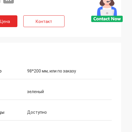
 Цена
Контакт
у
и люди, который
р
98*200 мм, или по заказу
зеленый
цы
Доступно