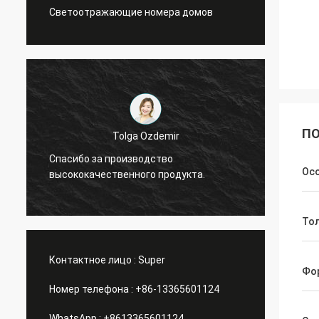
Светоотражающие номера домов
ПО
Tolga Ozdemir
й
Спасибо за производство
Идеаль
Ос
высококачественного продукта.
нужно
То
Контактное лицо :
Super
Фо
Номер телефона :
+86-13365601124
WhatsApp :
+8613365601124