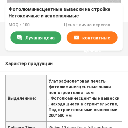
Фотолюминесцентные вывески на стройке
Нетоксичные и невоспалимые
MOQ：100
Цена：лично переговорить
Лучшая цена
контактные
данные
Характер продукции
Ультрафиолетовая печать
фотолюминесцентные знаки
под строительством
Выделенное:
,
Фотолюминесцентные вывески
,
находящиеся в строительстве
,
Под строительными вывесками
200*600 мм
Delivery Time
Within 10 days for a full container