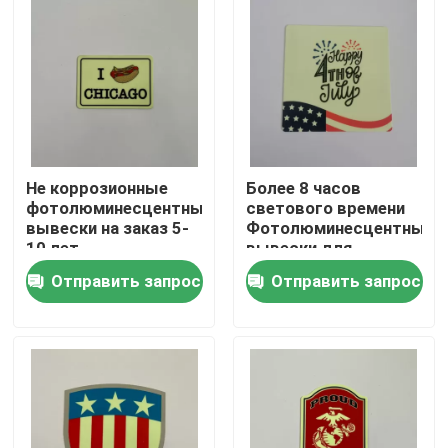
О Компании
Наша фабрика
контроль качества
Не коррозионные
Более 8 часов
фотолюминесцентные
светового времени
вывески на заказ 5-
Фотолюминесцентные
контактные данные
10 лет
вывески для
стандартов и
Отправить запрос
Отправить запрос
длительного срока
службы
Отправить запрос
Фотолюминесцентные вывески
Photoluminescent знак выхода безопасности