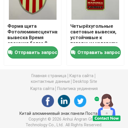
Photoluminescent знаки огня
Форма щита
Четырёхугольные
Фотолюминесцентная
световые вывески,
Фотолюминесцентное покрытие лестницы
вывеска Время
устойчивые к
свечения более 8
погодным условиям
часов
и очень долговечные
Фотолюминесцентная маркировка путей выхода
Отправить запрос
Отправить запрос
Светящие маркировки пути выхода
Главная страница
Карта сайта
контактные данные
Desktop Site
Photoluminescent прокладка
Карта сайта
Политика уединения
Фотолюминесцентные полосы для поручней
Китай алюминиевый знак панели Поставщик.
Copyright © 2026 Anhui Angran Green
Фотолюминесцентные средства безопасности
Technology Co., Ltd.. All Rights Reserved.