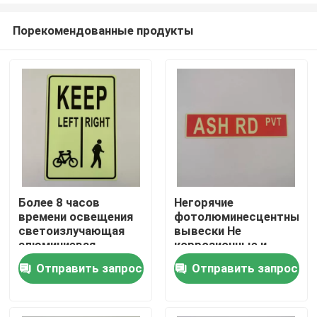
Порекомендованные продукты
Более 8 часов
Негорячие
времени освещения
фотолюминесцентные
Главная страница
светоизлучающая
вывески Не
алюминиевая
коррозионные и
вывеска для
алюминиевые
Отправить запрос
Отправить запрос
Продукция
установки на
материалы
потолке
Ролики