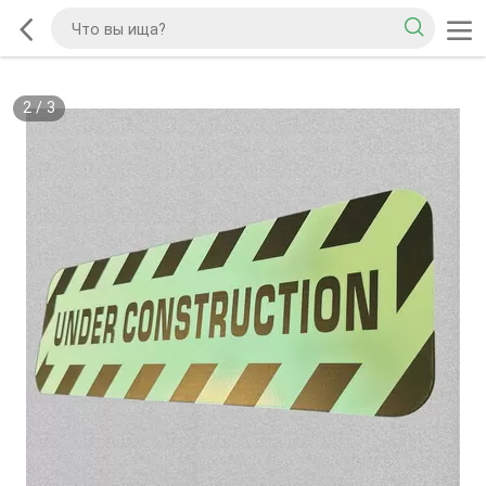
2
/
3