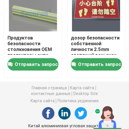
Photoluminescent знаки огня
Фотолюминесцентное покрытие лестницы
Продуктов
дозор безопасности
безопасности
собственной
столкновения OEM
личности 2.5mm
Фотолюминесцентная маркировка путей выхода
протекторы анти-
светящий ваш знак
Photoluminescent
символа шага для
Отправить запрос
Отправить запрос
алюминиевые
лестниц
Светящие маркировки пути выхода
угловые
Photoluminescent прокладка
Главная страница
Карта сайта
контактные данные
Desktop Site
Карта сайта
Политика уединения
Фотолюминесцентные полосы для поручней
Фотолюминесцентные средства безопасности
Китай алюминиевая угловая защита