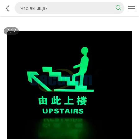
2
/
2