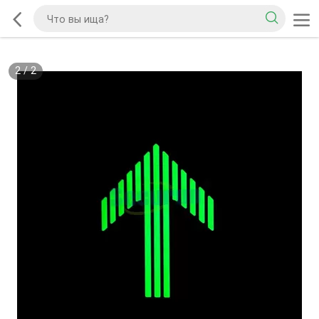
2
/
2