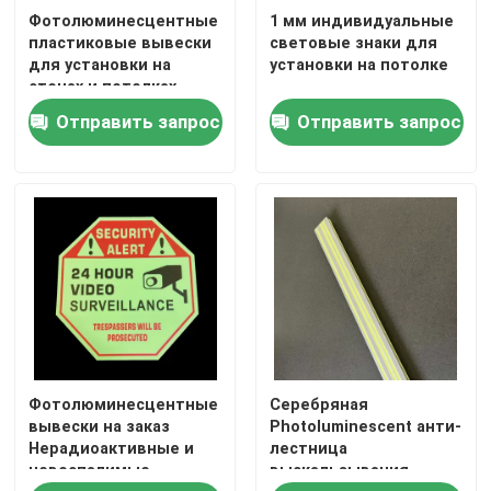
Фотолюминесцентные
1 мм индивидуальные
пластиковые вывески
световые знаки для
для установки на
установки на потолке
стенах и потолках
Отправить запрос
Отправить запрос
Главная страница
Фотолюминесцентные
Серебряная
Продукция
вывески на заказ
Photoluminescent анти-
Нерадиоактивные и
лестница
невоспалимые
выскальзывания
Ролики