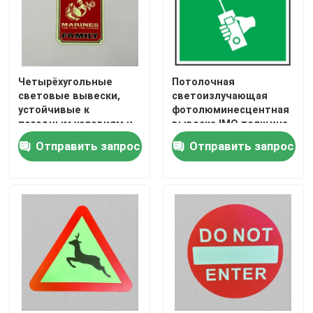
Четырёхугольные
Потолочная
световые вывески,
светоизлучающая
устойчивые к
фотолюминесцентная
погодным условиям и
вывеска IMO толщина
очень долговечные
1 мм
Отправить запрос
Отправить запрос